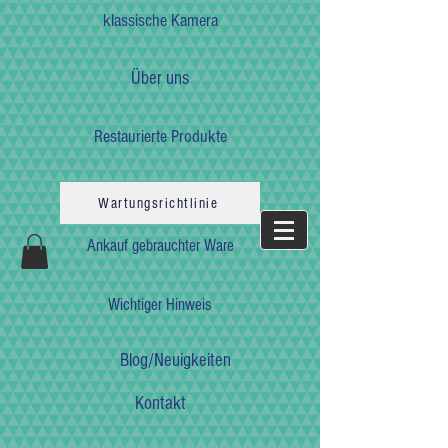
klassische Kamera
Über uns
Restaurierte Produkte
Wartungsrichtlinie
Ankauf gebrauchter Ware
Wichtiger Hinweis
Blog/Neuigkeiten
Kontakt