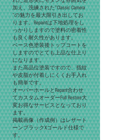
れた造形美にモダンな雰囲気を
加え、洗練された”Classic Camera
”の魅力を最大限引き出してお
ります。Repaintは下地処理をし
っかりしますので塗料の密着性
も良く耐久性があります。
ベース色塗装後トップコートを
しますのでとても上品な仕上り
になります。
また高品位塗装ですので、指紋
や皮脂が付着しにくくお手入れ
も簡単です。
オーバーホールとRepant合わせ
てカスタムオーダーFull Restore大
変お得なサービスとなっており
ます。
掲載画像（作成例）はレザート
ーンブラックXゴールド仕様で
す。