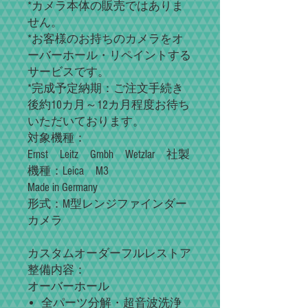
*カメラ本体の販売ではありま
せん。
*お客様のお持ちのカメラをオ
ーバーホール・リペイントする
サービスです。
*完成予定納期：ご注文手続き
後約10カ月～12カ月程度お待ち
いただいております。
対象機種：
Ernst
Leitz
Gmbh
Wetzlar
社製
機種：
Leica
M3
Made in Germany
形式：M型レンジファインダー
カメラ
カスタムオーダーフルレストア
整備内容：
オーバーホール
全パーツ分解・超音波洗浄