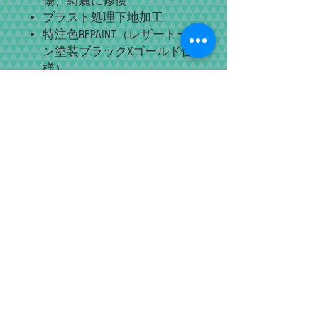
傷、綺麗に修復
ブラスト処理下地加工
特注色REPAINT（レザートー
ン塗装ブラックXゴールド仕
様）
レザー新品張替
各部調整（機能再生・距離
計・シャッタースピード）
完成後機能動作確認試験
消毒
復刻堂特製コレクションボ
ックスにてお納めします。
商品情報
フルレストアサービス
では、「撮る・
返品・保証ポリシー
操る・コレクション」と言う楽しみを
感じて頂ける事に主眼を置き整備して
万が一初期不良・配送事故による故障
おります。
について、商品到着後三日以内にご連