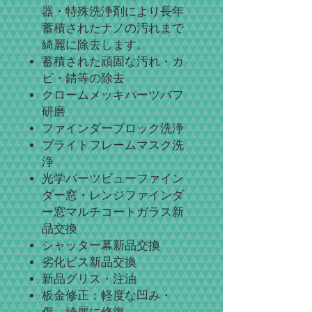
器・特殊洗浄剤により長年
蓄積されたナノの汚れまで
綺麗に除去します。
蓄積された頑固な汚れ・カ
ビ・錆等の除去
クロームメッキパーツバフ
研磨
ファインダーブロック洗浄
ブライトフレームマスク洗
浄
光学パーツビューファイン
ダー窓・レンジファインダ
ー窓マルチコートガラス
新
品交換
シャッター幕新品交換
劣化ビス新品交換
新品グリス・注油
板金修正：軽度な凹み・