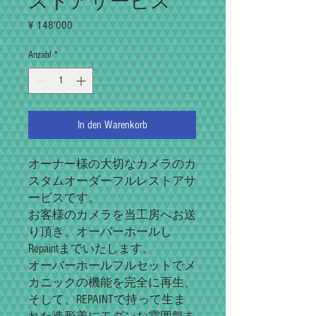
ストアサービス
Preis
¥ 148'000
Anzahl
*
In den Warenkorb
オーナー様の大切なカメラのカ
スタムオーダーフルレストアサ
ービスです。
お客様のカメラを当工房へお送
り頂き、オーバーホールし
Repaintまでいたします。
オーバーホールフルセットでメ
カニックの機能を完全に再生。
そして、REPAINTで持って生ま